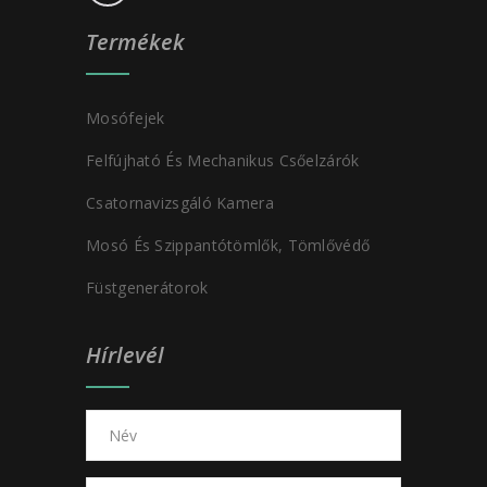
Termékek
Mosófejek
Felfújható És Mechanikus Csőelzárók
Csatornavizsgáló Kamera
Mosó És Szippantótömlők, Tömlővédő
Füstgenerátorok
Hírlevél