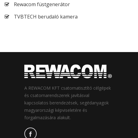
Rewacom füstgenerátor
TVBTECH berudaló kamera
A REWACOM KFT csatornatisztító célgépek
és csatornarendszerek javításval
kapcsolatos berendezések, segédanyagok
magyarországi képviseletére és
forgalmazására alakult.