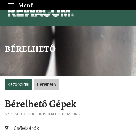
Toggle
CSATORNATI
navigation
CÉLGÉPEK
BÉRELHETŐ
Kezdőoldal
Bérelhető
Bérelhető Gépek
AZ ALÁBBI GÉPEKET KI IS BÉRELHETI NÁLUNK
Csőelzárók