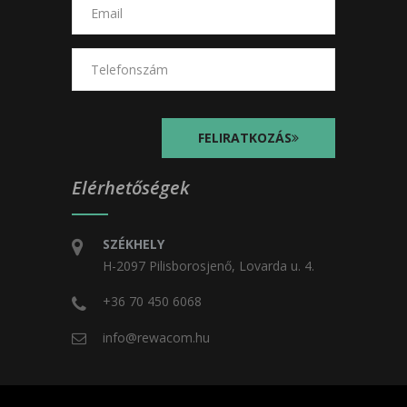
FELIRATKOZÁS
Elérhetőségek
SZÉKHELY
H-2097 Pilisborosjenő, Lovarda u. 4.
+36 70 450 6068
info@rewacom.hu